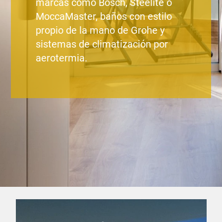
marcas como Bosch, Steelite o
MoccaMaster, baños con estilo
propio de la mano de Grohe y
sistemas de climatización por
aerotermia.