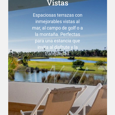
Vistas
Espaciosas terrazas con
inmejorables vistas al
mar, al campo de golf o a
la montaña. Perfectas
para una estancia que
invita al disfrute y la
tranquilidad.