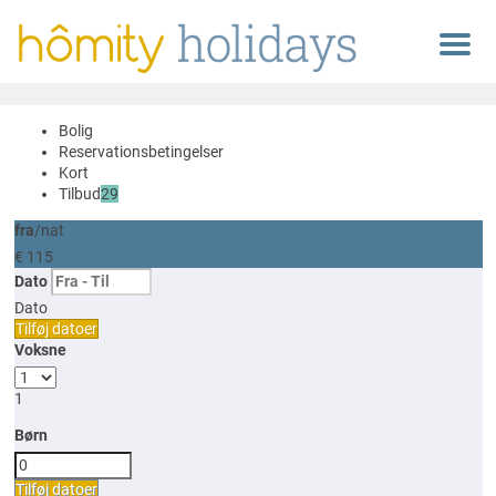
Menu
Bolig
Reservationsbetingelser
Kort
Tilbud
29
fra
/nat
€ 115
Dato
Dato
Tilføj datoer
Voksne
1
Børn
Tilføj datoer