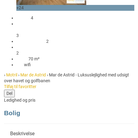
+24
gæster
4
1 Dobbeltseng(e)
2 Enkeltsenge
3
2 Soveværelser
2
2 Badeværelser med bruser
2
70 m²
70 m²
wifi
wifi
›
Motril
›
Mar de Astrid
› Mar de Astrid - Luksuslejlighed med udsigt
over havet og golfbanen
Tilføj til favoritter
Del
Ledighed og pris
Bolig
Beskrivelse