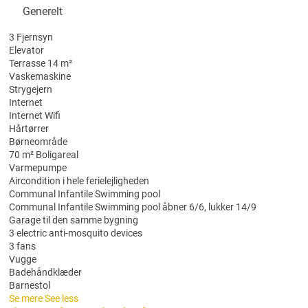
Generelt
3 Fjernsyn
Elevator
Terrasse 14 m²
Vaskemaskine
Strygejern
Internet
Internet
Wifi
Hårtørrer
Børneområde
70 m² Boligareal
Varmepumpe
Aircondition i hele ferielejligheden
Communal Infantile Swimming pool
Communal Infantile Swimming pool
åbner 6/6, lukker 14/9
Garage til den samme bygning
3 electric anti-mosquito devices
3 fans
Vugge
Badehåndklæder
Barnestol
Se mere
See less