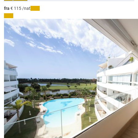
fra
€ 115
/nat
Dato
Dato