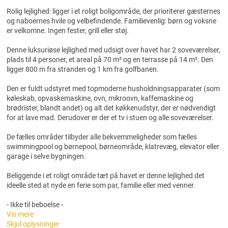
Rolig lejlighed: ligger i et roligt boligområde, der prioriterer gæsternes
og naboernes hvile og velbefindende. Familievenlig: børn og voksne
er velkomne. Ingen fester, grill eller støj.
Denne luksuriøse lejlighed med udsigt over havet har 2 soveværelser,
plads til 4 personer, et areal på 70 m² og en terrasse på 14 m². Den
ligger 800 m fra stranden og 1 km fra golfbanen.
Den er fuldt udstyret med topmoderne husholdningsapparater (som
køleskab, opvaskemaskine, ovn, mikroovn, kaffemaskine og
brødrister, blandt andet) og alt det køkkenudstyr, der er nødvendigt
for at lave mad. Derudover er der et tv i stuen og alle soveværelser.
De fælles områder tilbyder alle bekvemmeligheder som fælles
swimmingpool og børnepool, børneområde, klatrevæg, elevator eller
garage i selve bygningen.
Beliggende i et roligt område tæt på havet er denne lejlighed det
ideelle sted at nyde en ferie som par, familie eller med venner.
- Ikke til beboelse -
Vis mere
Skjul oplysninger