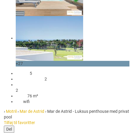
+27
gæster
5
2 Soveværelser
2
2 Badeværelser med bruser
2
76 m²
76 m²
wifi
wifi
›
Motril
›
Mar de Astrid
› Mar de Astrid - Luksus penthouse med privat
pool
Tilføj til favoritter
Del