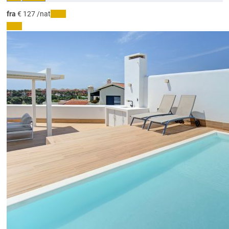
fra
€ 127
/nat
Dato
Dato