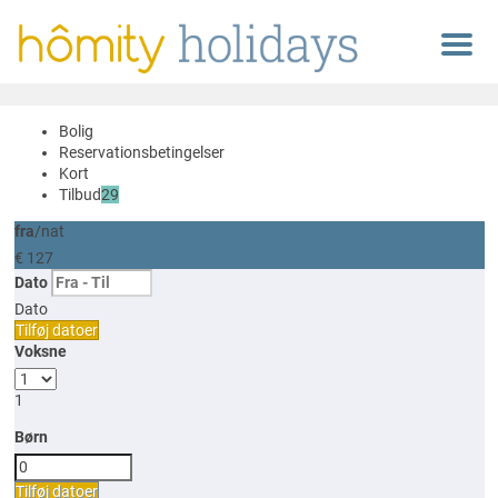
Menu
Bolig
Reservationsbetingelser
Kort
Tilbud
29
fra
/nat
€ 127
Dato
Dato
Tilføj datoer
Voksne
1
Børn
Tilføj datoer