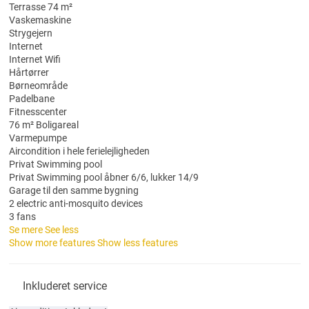
Terrasse 74 m²
Vaskemaskine
Strygejern
Internet
Internet
Wifi
Hårtørrer
Børneområde
Padelbane
Fitnesscenter
76 m² Boligareal
Varmepumpe
Aircondition i hele ferielejligheden
Privat Swimming pool
Privat Swimming pool
åbner 6/6, lukker 14/9
Garage til den samme bygning
2 electric anti-mosquito devices
3 fans
Se mere
See less
Show more features
Show less features
Inkluderet service