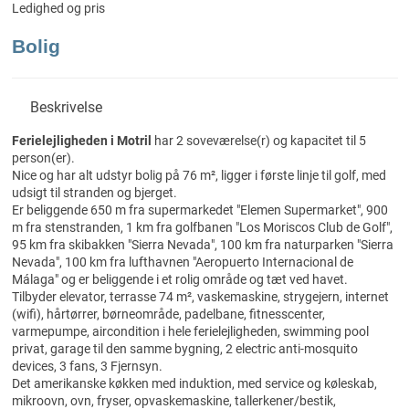
Ledighed og pris
Bolig
Beskrivelse
Ferielejligheden i Motril
har 2 soveværelse(r) og kapacitet til 5
person(er).
Nice og har alt udstyr bolig på 76 m², ligger i første linje til golf, med
udsigt til stranden og bjerget.
Er beliggende 650 m fra supermarkedet "Elemen Supermarket", 900
m fra stenstranden, 1 km fra golfbanen "Los Moriscos Club de Golf",
95 km fra skibakken "Sierra Nevada", 100 km fra naturparken "Sierra
Nevada", 100 km fra lufthavnen "Aeropuerto Internacional de
Málaga" og er beliggende i et rolig område og tæt ved havet.
Tilbyder elevator, terrasse 74 m², vaskemaskine, strygejern, internet
(wifi), hårtørrer, børneområde, padelbane, fitnesscenter,
varmepumpe, aircondition i hele ferielejligheden, swimming pool
privat, garage til den samme bygning, 2 electric anti-mosquito
devices, 3 fans, 3 Fjernsyn.
Det amerikanske køkken med induktion, med service og køleskab,
mikroovn, ovn, fryser, opvaskemaskine, tallerkener/bestik,