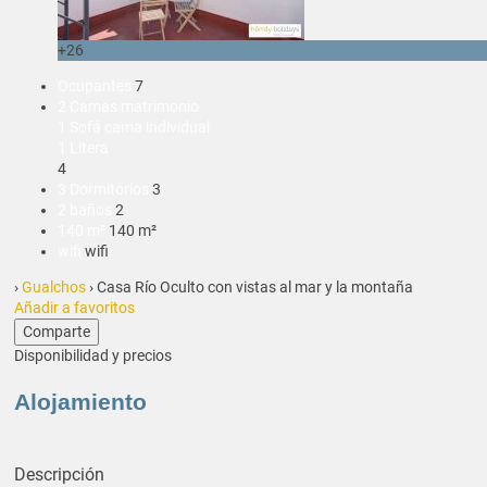
+26
Ocupantes
7
2 Camas matrimonio
1 Sofá cama individual
1 Litera
4
3 Dormitorios
3
2 baños
2
140 m²
140 m²
wifi
wifi
›
Gualchos
› Casa Río Oculto con vistas al mar y la montaña
Añadir a favoritos
Comparte
Disponibilidad y precios
Alojamiento
Descripción