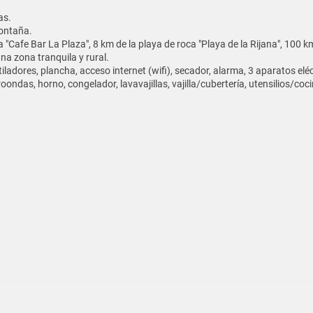
as.
montaña.
Cafe Bar La Plaza", 8 km de la playa de roca "Playa de la Rijana", 100 km
na zona tranquila y rural.
iladores, plancha, acceso internet (wifi), secador, alarma, 3 aparatos eléc
ndas, horno, congelador, lavavajillas, vajilla/cubertería, utensilios/coci