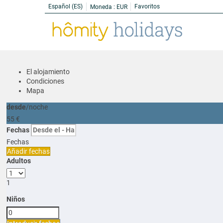
Español (ES)
Favoritos
Moneda :
EUR
El alojamiento
Condiciones
Mapa
desde
/noche
55
€
Fechas
Fechas
Añadir fechas
Adultos
1
Niños