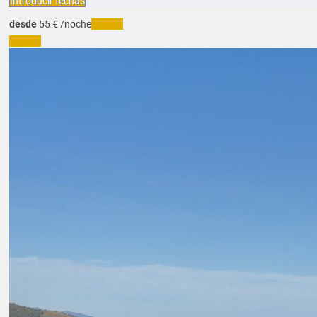
Introducir fechas
desde
55
€
/noche
Fechas
Fechas