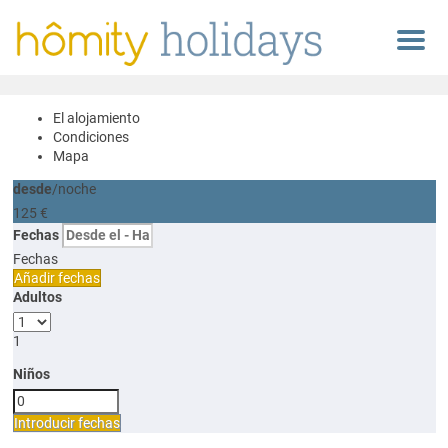
Menu
El alojamiento
Condiciones
Mapa
desde
/noche
125
€
Fechas
Fechas
Añadir fechas
Adultos
1
Niños
Introducir fechas