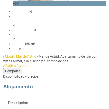
+30
Ocupantes
6
2 Camas matrimonio
2 Camas individuales
4
3 Dormitorios
3
2 Baños con ducha
2
160 m²
160 m²
wifi
wifi
›
Motril
›
Mar de Astrid
› Mar de Ástrid: Apartamento de lujo con
vistas al mar, a la piscina y al campo de golf
Añadir a favoritos
Comparte
Disponibilidad y precios
Alojamiento
Descripción