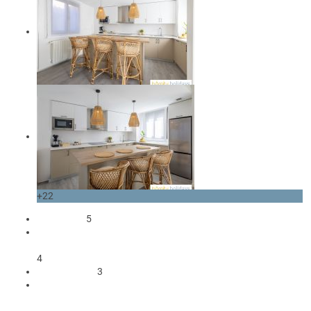
+22
Ocupantes
5
1 Cama matrimonio
3 Camas individuales
4
3 Dormitorios
3
1 Baño con bañera
1 Baño con ducha
1 Aseo