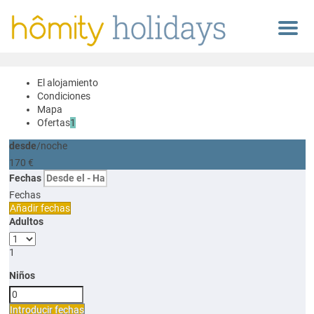
Menu
El alojamiento
Condiciones
Mapa
Ofertas
1
desde
/noche
170
€
Fechas
Fechas
Añadir fechas
Adultos
1
Niños
Introducir fechas