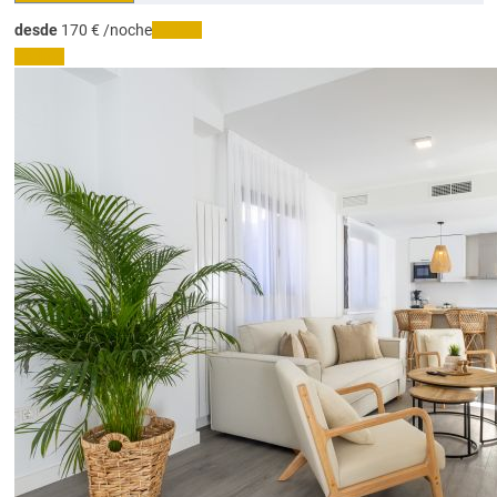
desde
170
€
/noche
Fechas
Fechas